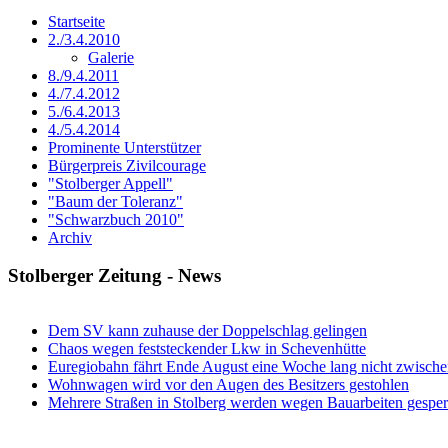
Startseite
2./3.4.2010
Galerie
8./9.4.2011
4./7.4.2012
5./6.4.2013
4./5.4.2014
Prominente Unterstützer
Bürgerpreis Zivilcourage
"Stolberger Appell"
"Baum der Toleranz"
"Schwarzbuch 2010"
Archiv
Stolberger Zeitung - News
Dem SV kann zuhause der Doppelschlag gelingen
Chaos wegen feststeckender Lkw in Schevenhütte
Euregiobahn fährt Ende August eine Woche lang nicht zwische
Wohnwagen wird vor den Augen des Besitzers gestohlen
Mehrere Straßen in Stolberg werden wegen Bauarbeiten gesper