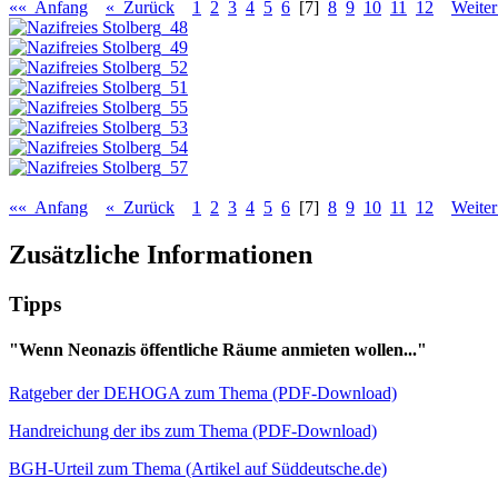
«« Anfang
« Zurück
1
2
3
4
5
6
[7]
8
9
10
11
12
Weite
«« Anfang
« Zurück
1
2
3
4
5
6
[7]
8
9
10
11
12
Weite
Zusätzliche Informationen
Tipps
"Wenn Neonazis öffentliche Räume anmieten wollen..."
Ratgeber der DEHOGA zum Thema (PDF-Download)
Handreichung der ibs zum Thema (PDF-Download)
BGH-Urteil zum Thema (Artikel auf Süddeutsche.de)