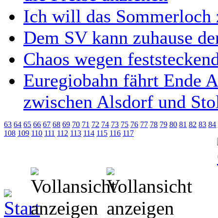
Ich will das Sommerloch 
Dem SV kann zuhause der
Chaos wegen feststecken
Euregiobahn fährt Ende A
zwischen Alsdorf und Sto
63
64
65
66
67
68
69
70
71
72
74
73
75
76
77
78
79
80
81
82
83
84
108
109
110
111
112
113
114
115
116
117