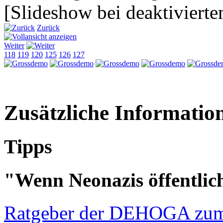
[Slideshow bei deaktivierte
Zurück
Weiter
118
119
120
125
126
127
Zusätzliche Informatio
Tipps
"Wenn Neonazis öffentlic
Ratgeber der DEHOGA zu