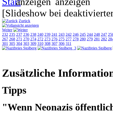
[Slideshow bei deaktivierte
Zurück
Weiter
232
235
237
236
238
240
239
241
243
242
246
245
244
248
247
25
267
268
271
270
274
272
273
276
275
277
278
280
279
281
282
28
301
305
304
303
309
310
308
307
306
311
Zusätzliche Informatio
Tipps
"Wenn Neonazis öffentlic