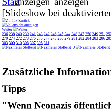
[Slideshow bei deaktivierte
Zurück
Weiter
236
238
240
239
241
243
242
246
245
244
248
247
250
249
251
25
270
274
272
273
276
275
277
278
280
279
281
282
284
283
286
28
303
309
310
308
307
306
311
Zusätzliche Informatio
Tipps
"Wenn Neonazis öffentlic