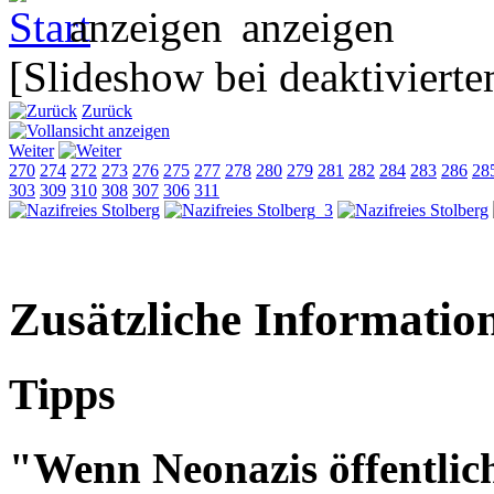
[Slideshow bei deaktivierte
Zurück
Weiter
270
274
272
273
276
275
277
278
280
279
281
282
284
283
286
28
303
309
310
308
307
306
311
Zusätzliche Informatio
Tipps
"Wenn Neonazis öffentlic