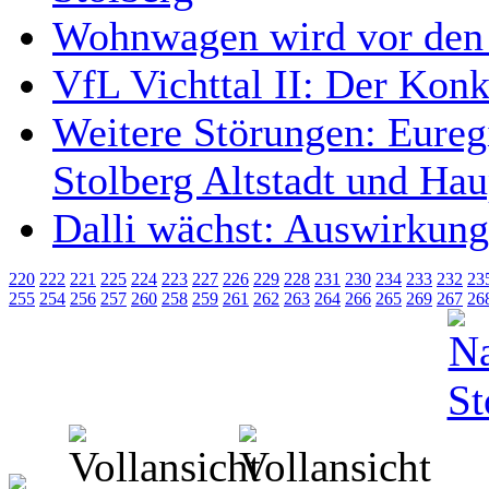
Wohnwagen wird vor den 
VfL Vichttal II: Der Kon
Weitere Störungen: Eureg
Stolberg Altstadt und Ha
Dalli wächst: Auswirkung
220
222
221
225
224
223
227
226
229
228
231
230
234
233
232
23
255
254
256
257
260
258
259
261
262
263
264
266
265
269
267
26