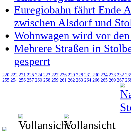
Euregiobahn fährt Ende A
zwischen Alsdorf und Sto
Wohnwagen wird vor den 
Mehrere Straßen in Stolb
gesperrt
220
222
221
225
224
223
227
226
229
228
231
230
234
233
232
23
255
254
256
257
260
258
259
261
262
263
264
266
265
269
267
26