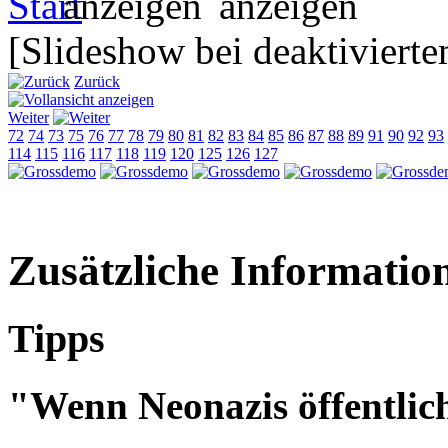
[Slideshow bei deaktivierte
Zurück
Weiter
72
74
73
75
76
77
78
79
80
81
82
83
84
85
86
87
88
89
91
90
92
93
114
115
116
117
118
119
120
125
126
127
Zusätzliche Informatio
Tipps
"Wenn Neonazis öffentlic