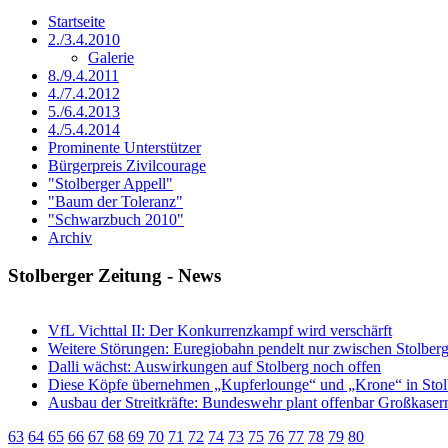
Startseite
2./3.4.2010
Galerie
8./9.4.2011
4./7.4.2012
5./6.4.2013
4./5.4.2014
Prominente Unterstützer
Bürgerpreis Zivilcourage
"Stolberger Appell"
"Baum der Toleranz"
"Schwarzbuch 2010"
Archiv
Stolberger Zeitung - News
VfL Vichttal II: Der Konkurrenzkampf wird verschärft
Weitere Störungen: Euregiobahn pendelt nur zwischen Stolber
Dalli wächst: Auswirkungen auf Stolberg noch offen
Diese Köpfe übernehmen „Kupferlounge“ und „Krone“ in Stol
Ausbau der Streitkräfte: Bundeswehr plant offenbar Großkaser
63
64
65
66
67
68
69
70
71
72
74
73
75
76
77
78
79
80