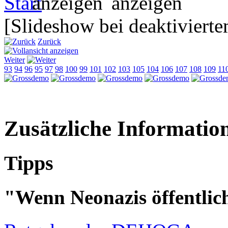
[Slideshow bei deaktivierte
Zurück
Weiter
93
94
96
95
97
98
100
99
101
102
103
105
104
106
107
108
109
11
Zusätzliche Informatio
Tipps
"Wenn Neonazis öffentlic