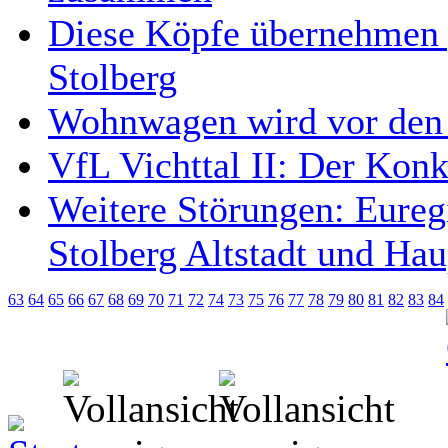
Diese Köpfe übernehmen 
Stolberg
Wohnwagen wird vor den 
VfL Vichttal II: Der Kon
Weitere Störungen: Eureg
Stolberg Altstadt und Ha
63
64
65
66
67
68
69
70
71
72
74
73
75
76
77
78
79
80
81
82
83
84